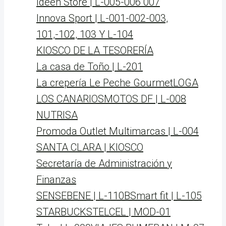
Ideen Store | L-005-006 007
Innova Sport | L-001-002-003,
101,-102, 103 Y L-104
KIOSCO DE LA TESORERÍA
La casa de Toño | L-201
La crepería Le Peche Gourmet
LOGA
LOS CANARIOS
MOTOS DF | L-008
NUTRISA
Promoda Outlet Multimarcas | L-004
SANTA CLARA | KIOSCO
Secretaría de Administración y
Finanzas
SENSEBENE | L-110B
Smart fit | L-105
STARBUCKS
TELCEL | MOD-01