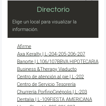
Directorio
Elige un local para visualizar la
información.
Afirme
Axa Keralty | L-204-205-206-207
Banorte | L106/107
BBVA HIPOTECARIA
Business &Therapy Viaducto
Centro de atención al pie | L-202
Centro de Servicio Tesorería
Churrería Porfirio
Cinépolis | L-203
Dentalia | L-109
FIESTA AMERICANA