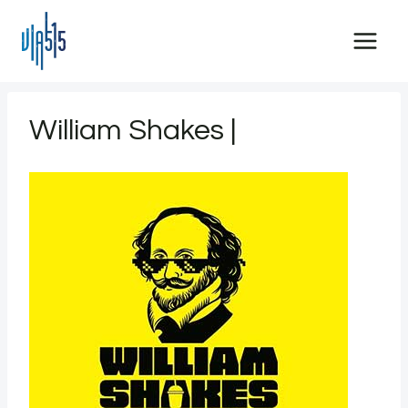
Saltar
al
contenido
William Shakes |