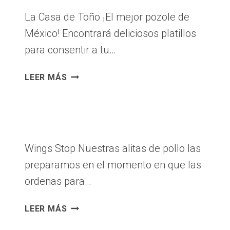
La Casa de Toño ¡El mejor pozole de
México! Encontrará deliciosos platillos
para consentir a tu…
LA
LEER MÁS
CASA
DE
TOÑO
|
L-
Wings Stop Nuestras alitas de pollo las
201
preparamos en el momento en que las
ordenas para…
WINGS
LEER MÁS
STOP