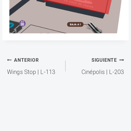
Navegación
ANTERIOR
SIGUIENTE
de
Wings Stop | L-113
Cinépolis | L-203
entradas