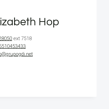
lizabeth Hop
28050
ext 7518
5510453433
p@grupogdi.net