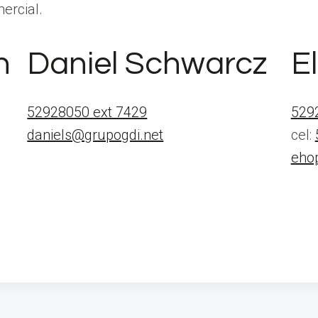
ercial.
n
Daniel Schwarcz
E
52928050 ext 7429
529
daniels@grupogdi.net
cel:
eho