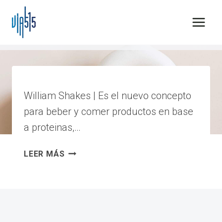
Saltar
al
contenido
proteinas
William Shakes | Es el nuevo concepto
para beber y comer productos en base
a proteinas,…
WILLIAM
LEER MÁS
SHAKES