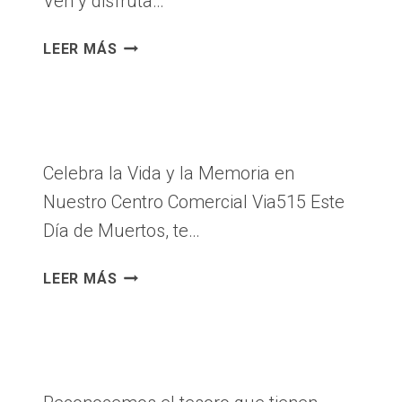
Ven y disfruta…
COMERCIAL!
¡VIVE
LEER MÁS
LA
MAGIA
DE
LA
TEMPORADA
Celebra la Vida y la Memoria en
EN
Nuestro Centro Comercial Via515 Este
VIA
515:
Día de Muertos, te…
COMPRAS,
DIVERSIÓN
DÍA
LEER MÁS
Y
DE
MOMENTOS
MUERTOS
INOLVIDABLES!
EN
VIA515-
HERMOSA