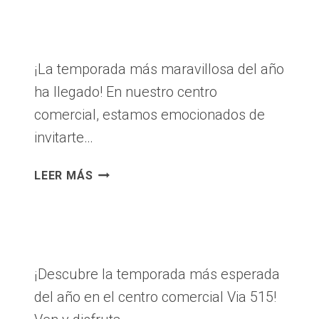
PARA
TI
¡La temporada más maravillosa del año
ha llegado! En nuestro centro
comercial, estamos emocionados de
invitarte…
¡CELEBRA
LEER MÁS
LA
MAGIA
DE
LA
NAVIDAD
¡Descubre la temporada más esperada
EN
del año en el centro comercial Via 515!
NUESTRO
CENTRO