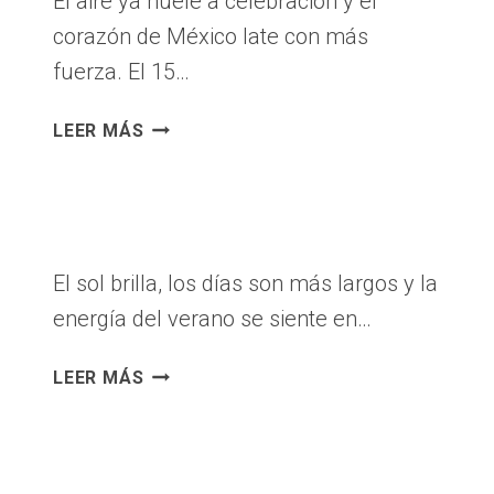
El aire ya huele a celebración y el
ILUMINA
corazón de México late con más
VIA515
fuerza. El 15…
¡VIVA
LEER MÁS
MÉXICO!
CELEBRA
LAS
FIESTAS
PATRIAS
El sol brilla, los días son más largos y la
EN
energía del verano se siente en…
CENTRO
COMERCIAL
¡EL
VIA
LEER MÁS
VERANO
515
LLEGÓ
AL
CENTRO