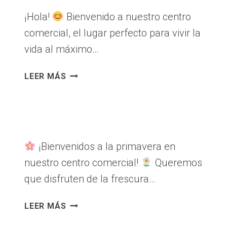
COMERCIAL
¡Hola!
Bienvenido a nuestro centro
VIA
comercial, el lugar perfecto para vivir la
515!
vida al máximo…
¡VIVE
LEER MÁS
LA
EXPERIENCIA
ÚNICA
EN
NUESTRO
¡Bienvenidos a la primavera en
CENTRO
nuestro centro comercial!
Queremos
COMERCIAL!
DESCUBRE
que disfruten de la frescura…
TODO
LO
¡BIENVENIDA,
LEER MÁS
QUE
PRIMAVERA!
TENEMOS