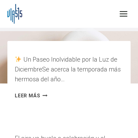
Saltar
al
contenido
principal
Un Paseo Inolvidable por la Luz de
DiciembreSe acerca la temporada más
hermosa del año…
LA
LEER MÁS
MAGIA
DE
LA
NAVIDAD
YA