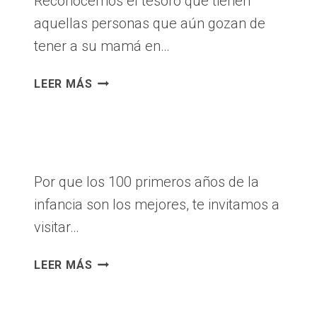
Reconocemos el tesoro que tienen
TRADICIÓN
aquellas personas que aún gozan de
tener a su mamá en…
DÍA
LEER MÁS
DE
LA
MADRE
2024
Por que los 100 primeros años de la
infancia son los mejores, te invitamos a
visitar…
FELIZ
LEER MÁS
DÍA
DEL
NIÑO