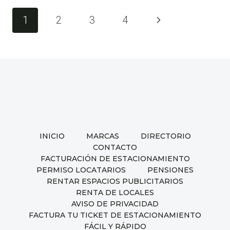
2024
Navegación
Siguiente
1
2
3
4
de
página
página
INICIO
MARCAS
DIRECTORIO
CONTACTO
FACTURACIÓN DE ESTACIONAMIENTO
PERMISO LOCATARIOS
PENSIONES
RENTAR ESPACIOS PUBLICITARIOS
RENTA DE LOCALES
AVISO DE PRIVACIDAD
FACTURA TU TICKET DE ESTACIONAMIENTO
FÁCIL Y RÁPIDO