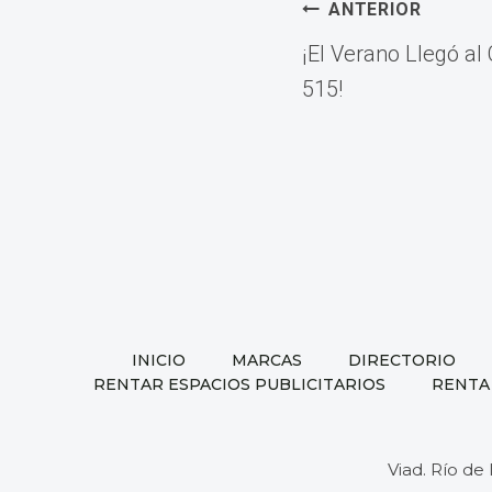
Navega
ANTERIOR
¡El Verano Llegó al
de
515!
entrad
INICIO
MARCAS
DIRECTORIO
RENTAR ESPACIOS PUBLICITARIOS
RENTA
Viad. Río de