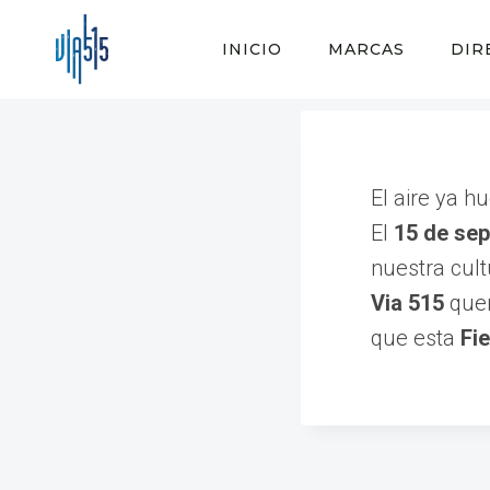
Saltar
al
INICIO
MARCAS
DIR
contenido
El aire ya h
El
15 de se
nuestra cult
Via 515
quer
que esta
Fi