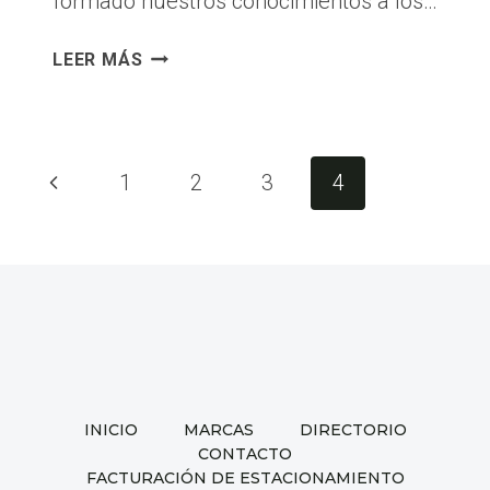
formado nuestros conocimientos a los…
FELIZ
LEER MÁS
DÍA
DEL
MAESTRO
Navegación
Página
1
2
3
4
de
anterior
página
INICIO
MARCAS
DIRECTORIO
CONTACTO
FACTURACIÓN DE ESTACIONAMIENTO