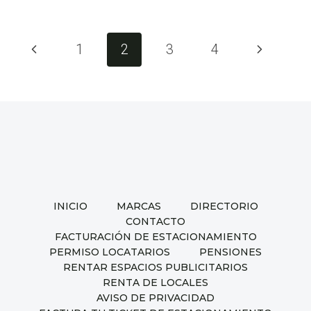
FACTURA
DE
ESTACIONAMIENTO
Navegación
Página
Siguiente
1
2
3
4
de
anterior
página
página
INICIO
MARCAS
DIRECTORIO
CONTACTO
FACTURACIÓN DE ESTACIONAMIENTO
PERMISO LOCATARIOS
PENSIONES
RENTAR ESPACIOS PUBLICITARIOS
RENTA DE LOCALES
AVISO DE PRIVACIDAD