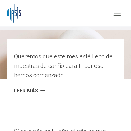
Saltar
al
contenido
principal
Queremos que este mes esté lleno de
muestras de cariño para ti, por eso
hemos comenzado…
AMOR
LEER MÁS
Y
AMISTAD
2024