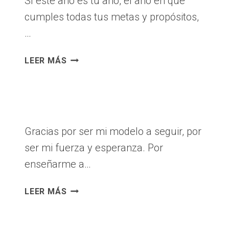
Sí este año es tu año, el año en que
cumples todas tus metas y propósitos,
…
FELIZ
LEER MÁS
AÑO
NUEVO
Gracias por ser mi modelo a seguir, por
ser mi fuerza y esperanza. Por
enseñarme a…
DÍA
LEER MÁS
DEL
PADRE