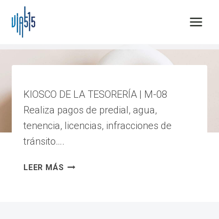
Saltar
al
contenido
licencias
KIOSCO DE LA TESORERÍA | M-08
Realiza pagos de predial, agua,
tenencia, licencias, infracciones de
tránsito….
KIOSCO
LEER MÁS
DE
LA
TESORERÍA